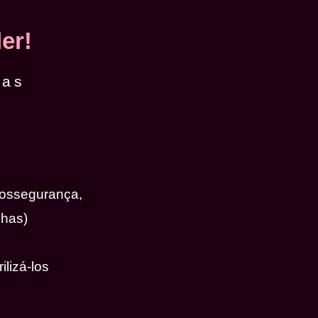
er!
das
iossegurança,
nhas)
ilizá-los