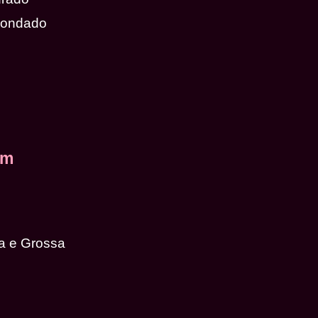
dondado
em
a e Grossa