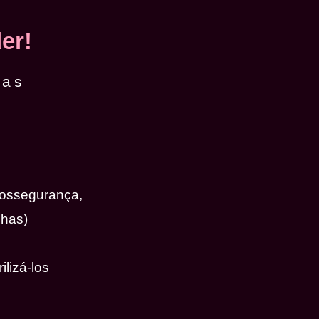
er!
das
iossegurança,
nhas)
ilizá-los