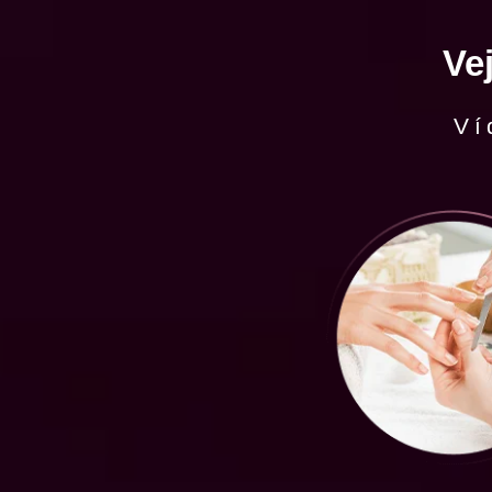
Ve
Ví