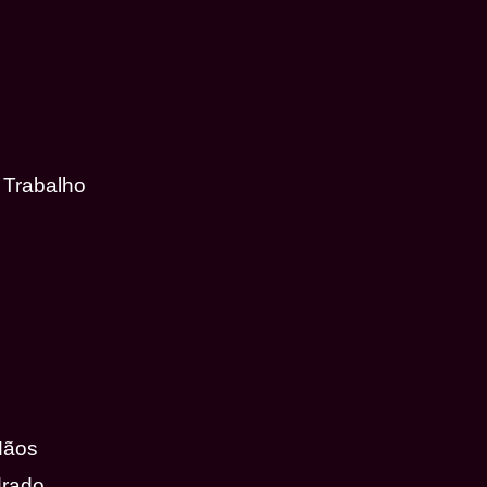
 Trabalho
Mãos
drado