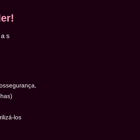
er!
das
iossegurança,
nhas)
ilizá-los