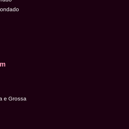
dondado
em
a e Grossa