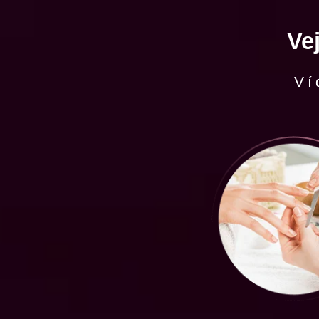
Ve
Ví