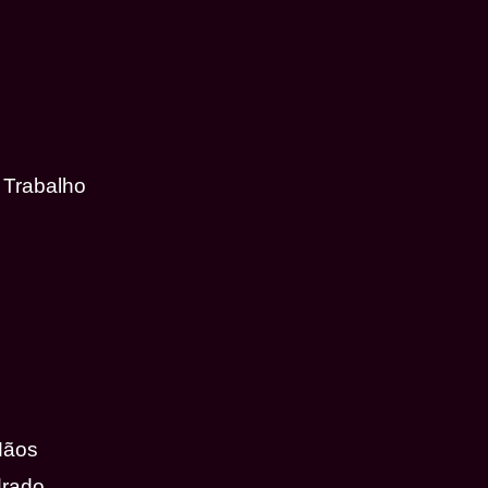
 Trabalho
Mãos
drado