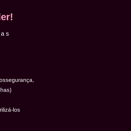
er!
das
iossegurança,
nhas)
ilizá-los