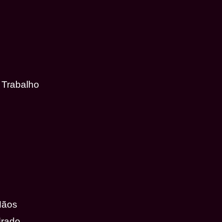
 Trabalho
Mãos
drado