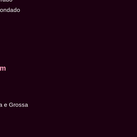
dondado
em
a e Grossa