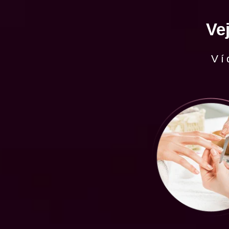
Ve
Ví