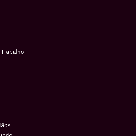
 Trabalho
Mãos
drado