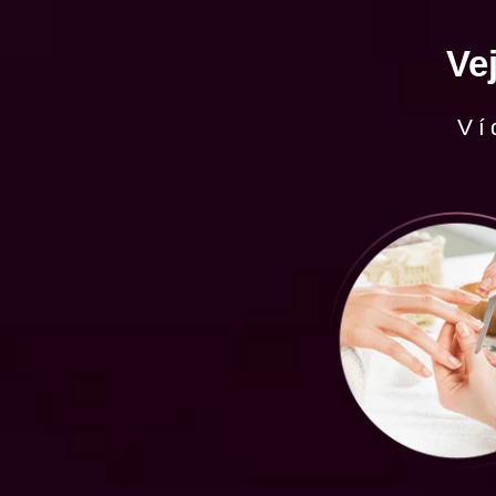
Ve
Ví