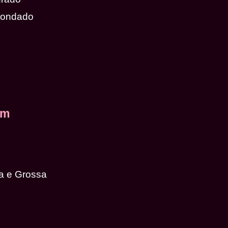
dondado
em
a e Grossa