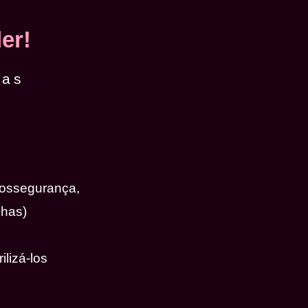
er!
das
iossegurança,
nhas)
ilizá-los