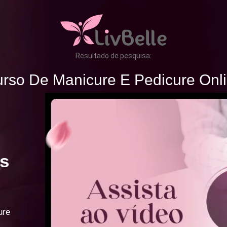
Resultado de pesquisa:
rso De Manicure E Pedicure Onl
s
ure