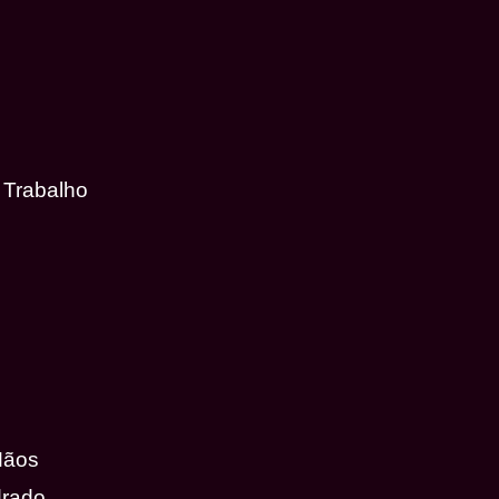
 Trabalho
Mãos
drado