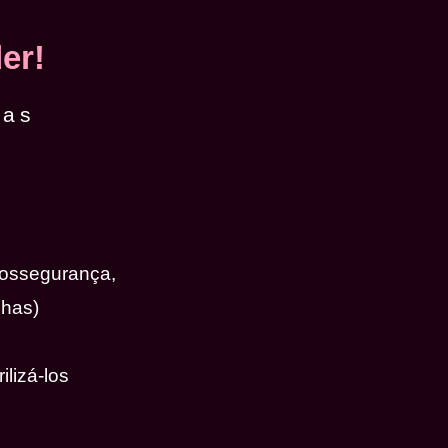
er!
das
iossegurança,
nhas)
ilizá-los