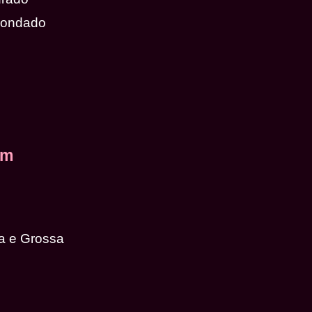
dondado
em
a e Grossa