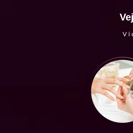
Ve
Ví