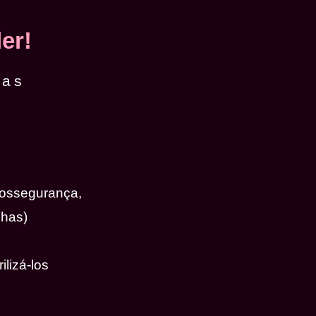
er!
das
iossegurança,
nhas)
ilizá-los