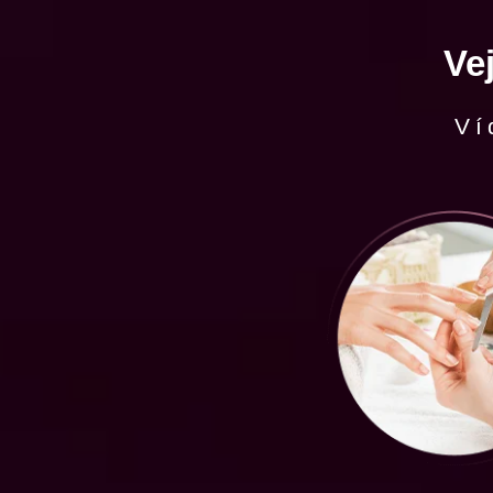
Ve
Ví