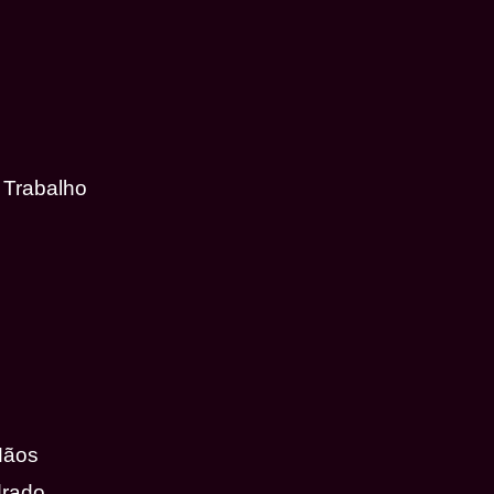
 Trabalho
Mãos
drado