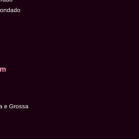
dondado
em
a e Grossa