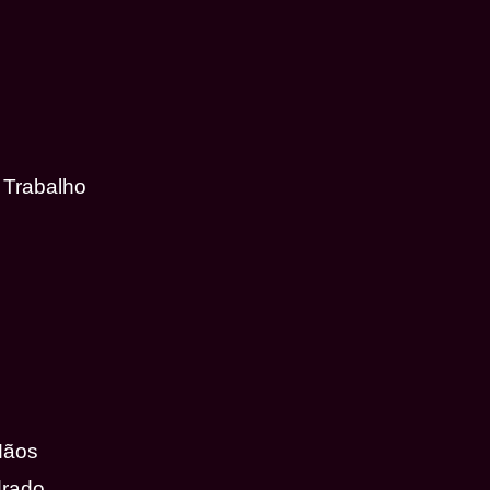
 Trabalho
Mãos
drado