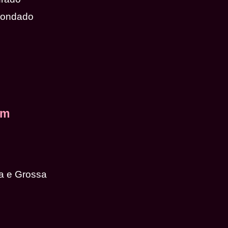
dondado
em
a e Grossa