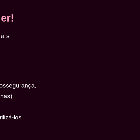
er!
das
iossegurança,
nhas)
ilizá-los