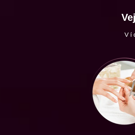
Ve
Ví