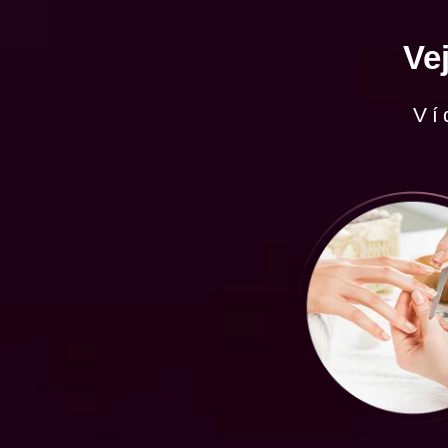
Ve
Ví