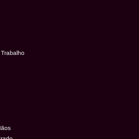
 Trabalho
Mãos
drado