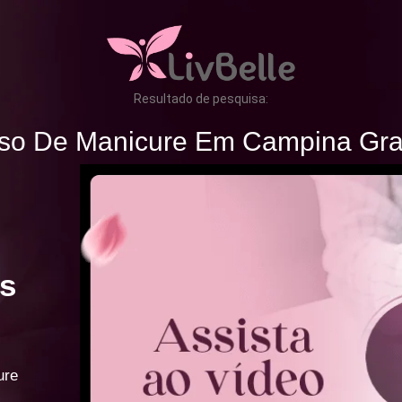
Resultado de pesquisa:
so De Manicure Em Campina Gr
s
ure