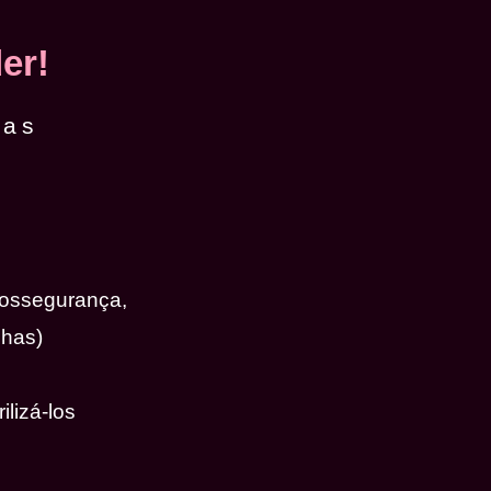
er!
das
iossegurança,
nhas)
ilizá-los