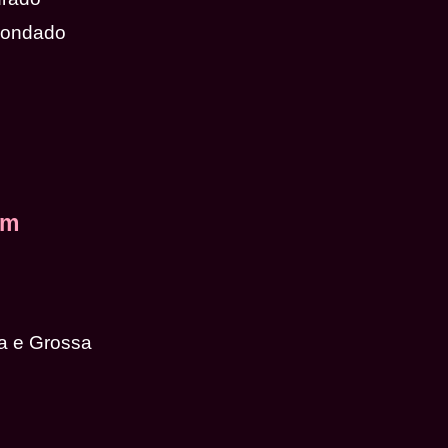
dondado
em
a e Grossa