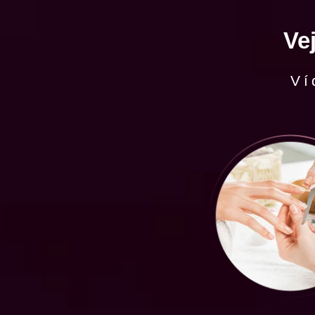
Ve
Ví