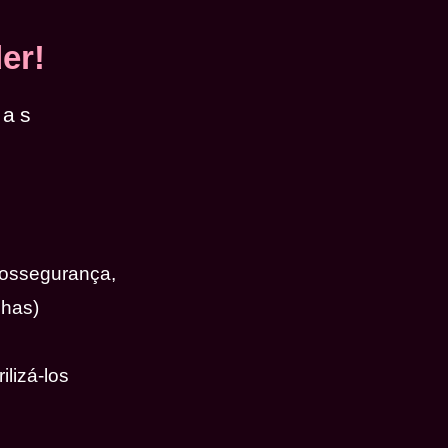
er!
das
iossegurança,
nhas)
ilizá-los