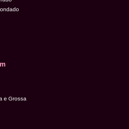
dondado
em
a e Grossa