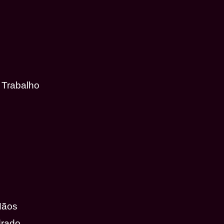
 Trabalho
Mãos
drado