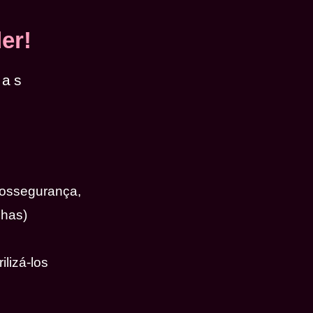
er!
das
iossegurança,
nhas)
ilizá-los