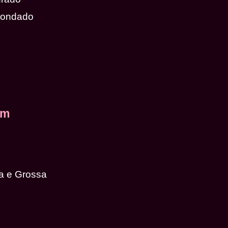
dondado
em
a e Grossa