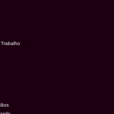
 Trabalho
Mãos
drado