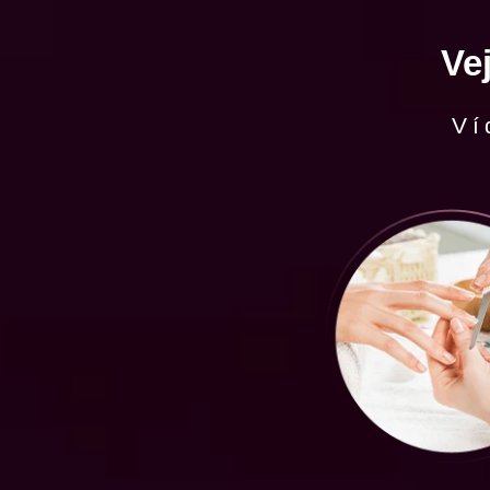
Ve
Ví