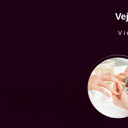
Ve
Ví