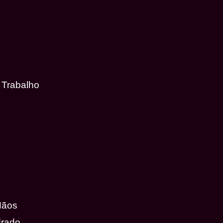
 Trabalho
Mãos
drado