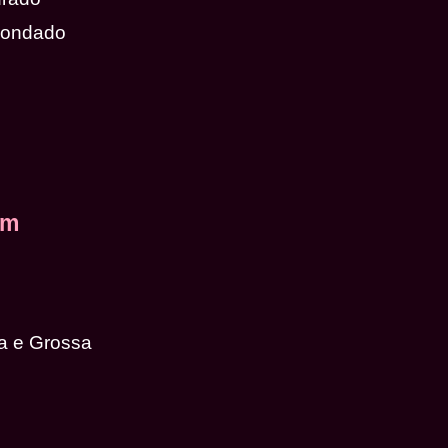
dondado
em
a e Grossa