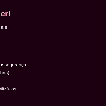
er!
das
iossegurança,
nhas)
ilizá-los