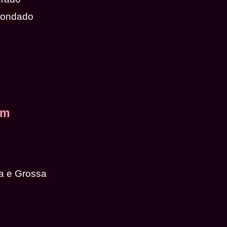
dondado
em
a e Grossa