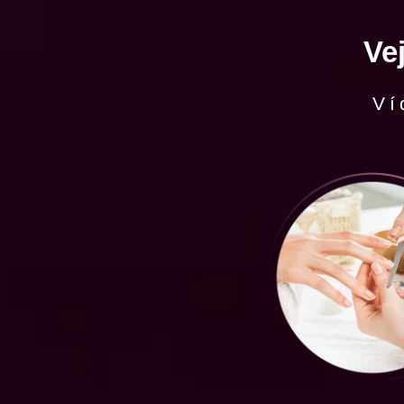
Ve
Ví