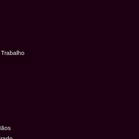
 Trabalho
Mãos
drado