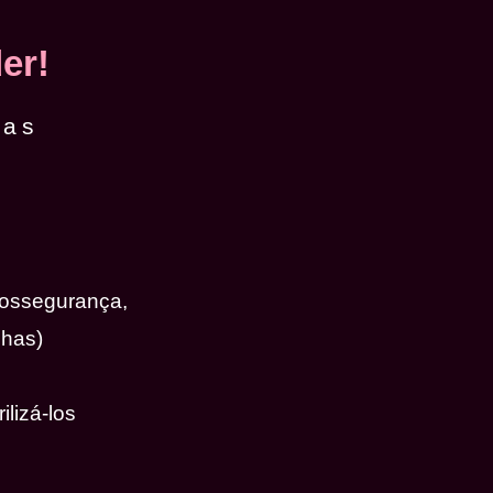
er!
das
iossegurança,
nhas)
ilizá-los