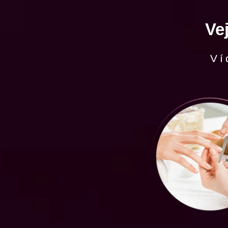
Ve
Ví