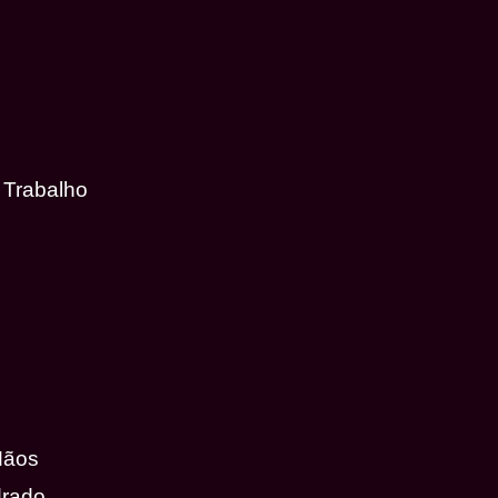
 Trabalho
Mãos
drado