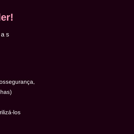
er!
das
iossegurança,
nhas)
ilizá-los