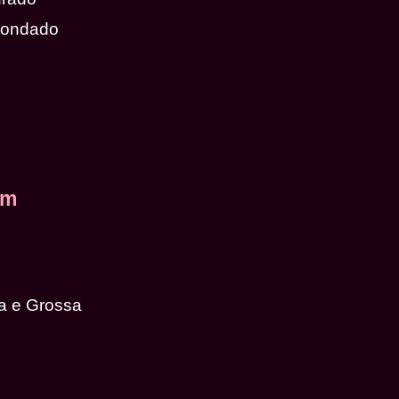
dondado
em
a e Grossa