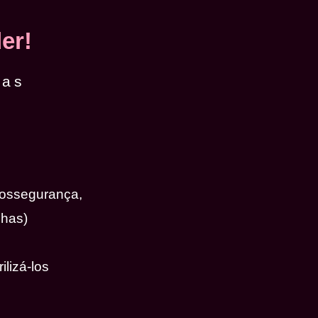
er!
das
iossegurança,
nhas)
ilizá-los