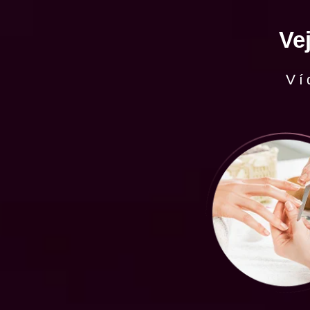
Ve
Ví