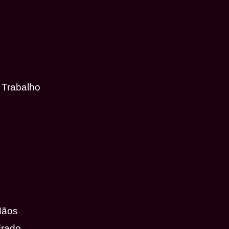
 Trabalho
Mãos
drado