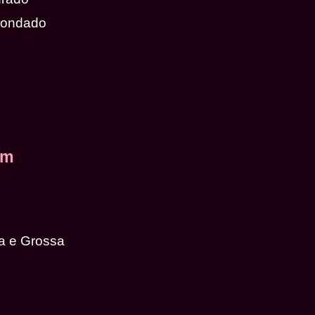
dondado
em
a e Grossa