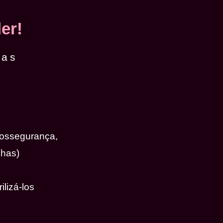
er!
das
iossegurança,
nhas)
ilizá-los