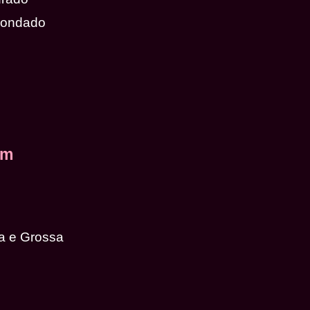
dondado
em
a e Grossa