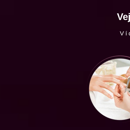
Ve
Ví