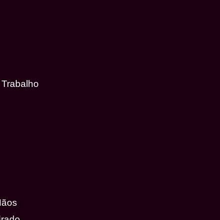
 Trabalho
Mãos
drado