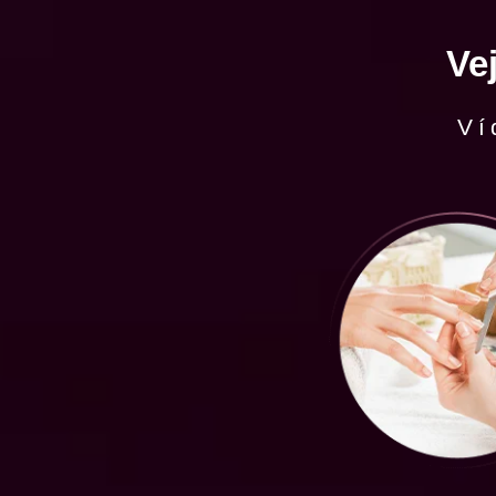
Ve
Ví