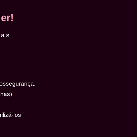
er!
das
iossegurança,
nhas)
ilizá-los