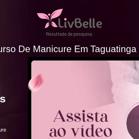
Resultado de pesquisa:
rso De Manicure Em Taguatinga
s
ure