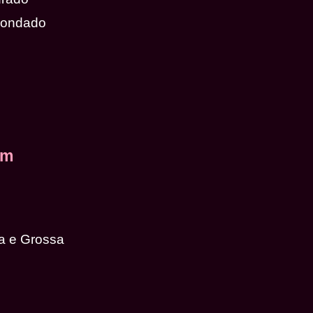
dondado
em
a e Grossa