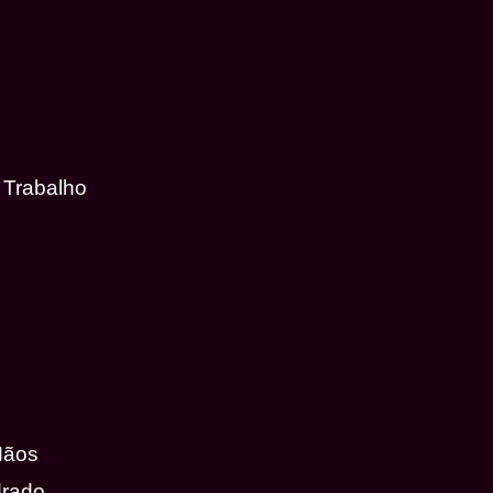
 Trabalho
Mãos
drado