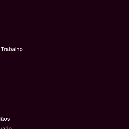
 Trabalho
Mãos
drado