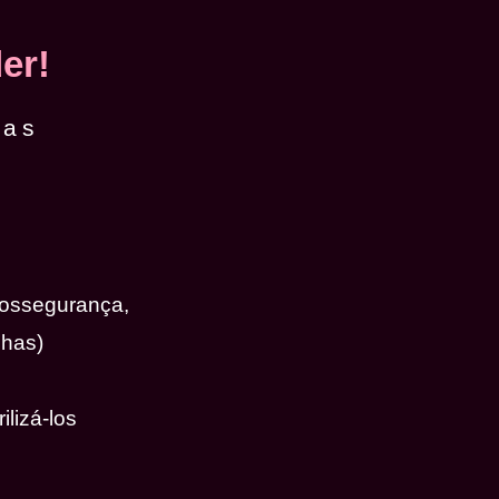
er!
das
iossegurança,
nhas)
ilizá-los