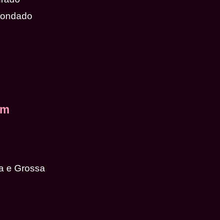
dondado
em
a e Grossa