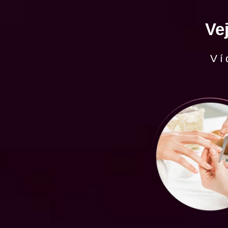
Ve
Ví