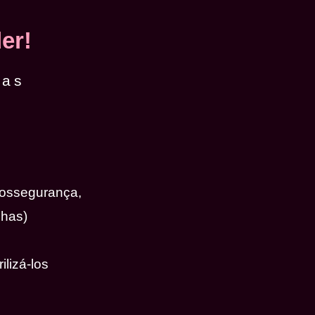
er!
das
iossegurança,
nhas)
ilizá-los