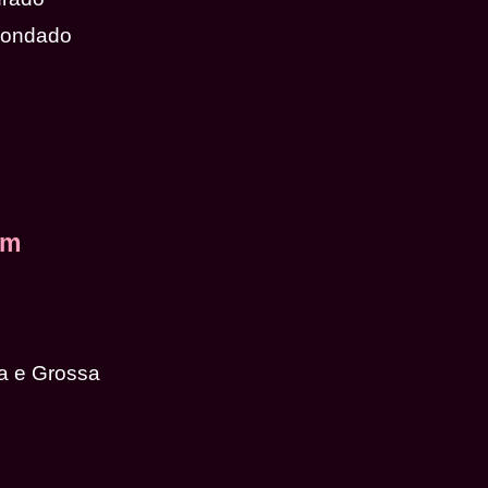
dondado
em
a e Grossa