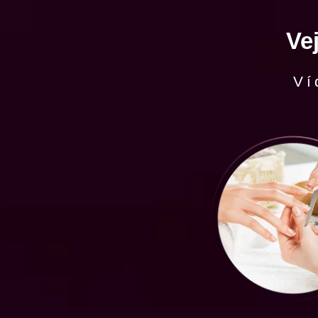
Ve
Ví