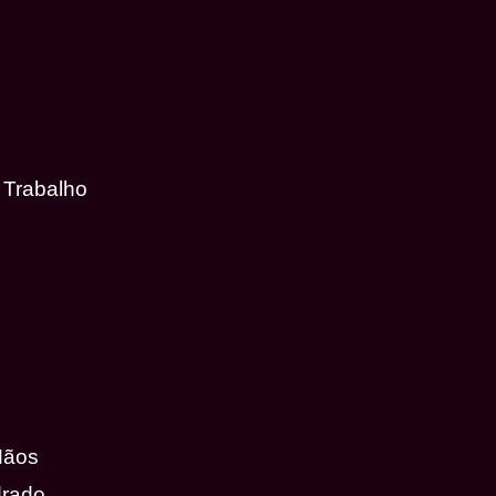
 Trabalho
Mãos
drado