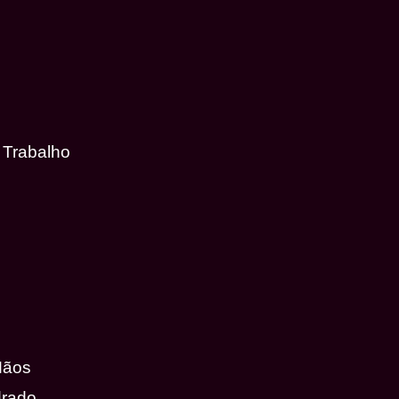
 Trabalho
Mãos
drado