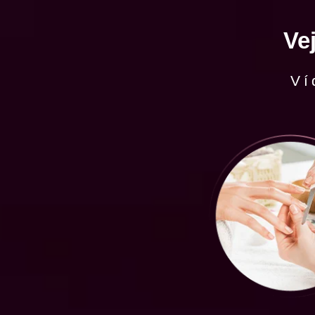
Ve
Ví