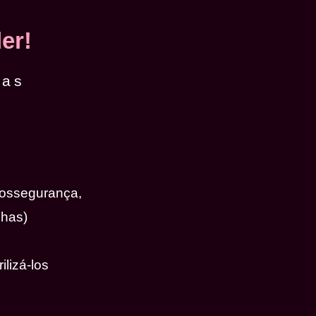
er!
das
iossegurança,
nhas)
ilizá-los