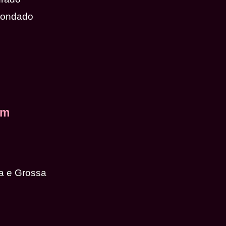
dondado
em
a e Grossa