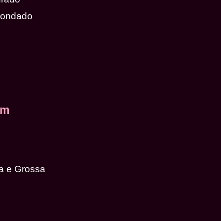
dondado
em
a e Grossa