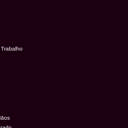
 Trabalho
Mãos
drado