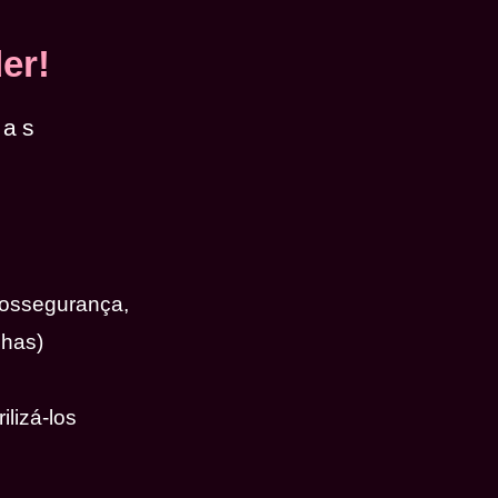
er!
das
iossegurança,
nhas)
ilizá-los