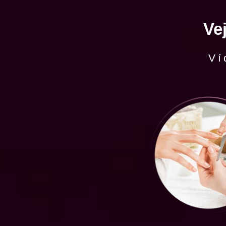
Ve
Ví