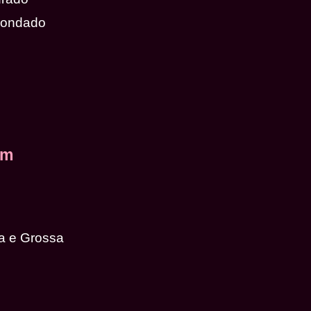
dondado
em
a e Grossa