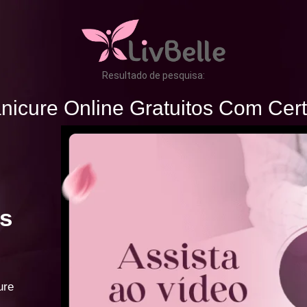
Resultado de pesquisa:
icure Online Gratuitos Com Certi
s
ure