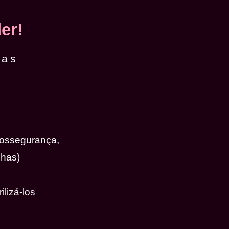
er!
das
iossegurança,
nhas)
ilizá-los