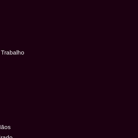
 Trabalho
Mãos
drado