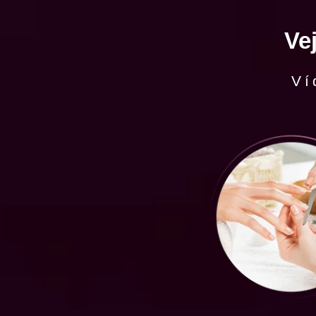
Ve
Ví