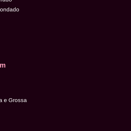
dondado
em
a e Grossa