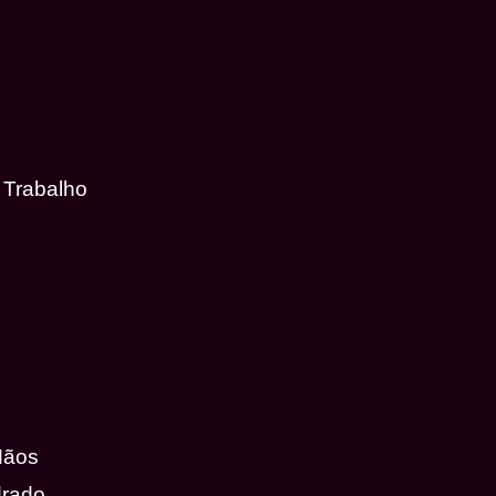
 Trabalho
Mãos
drado