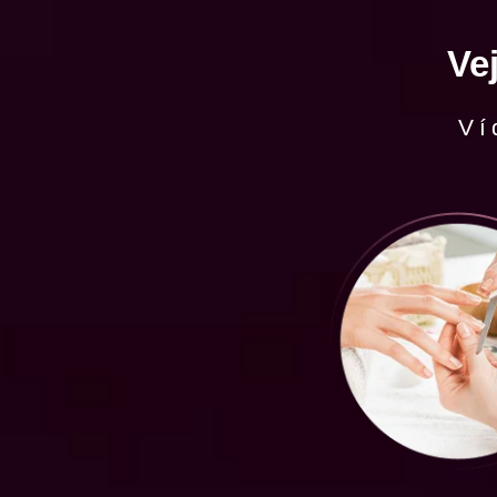
Ve
Ví