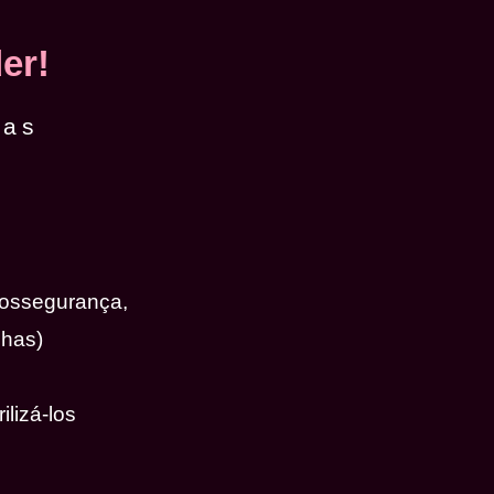
er!
das
iossegurança,
nhas)
ilizá-los