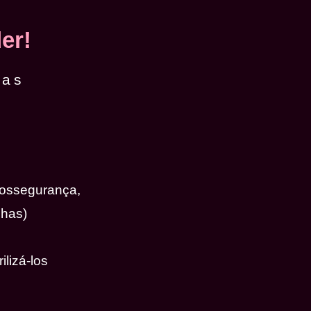
er!
das
iossegurança,
nhas)
ilizá-los