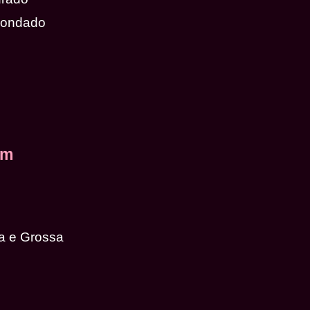
dondado
em
a e Grossa