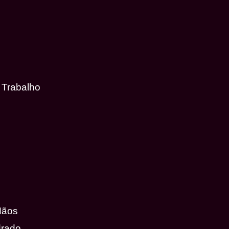
 Trabalho
Mãos
drado