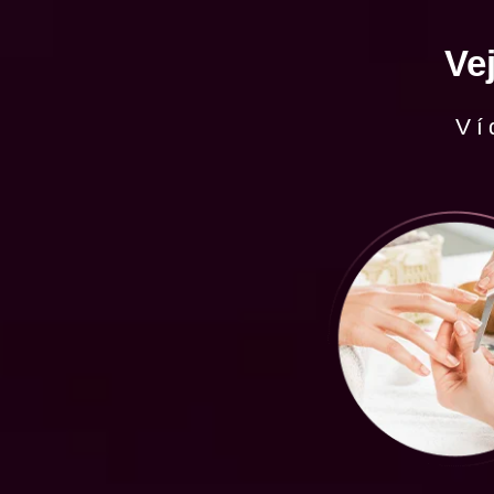
Ve
Ví