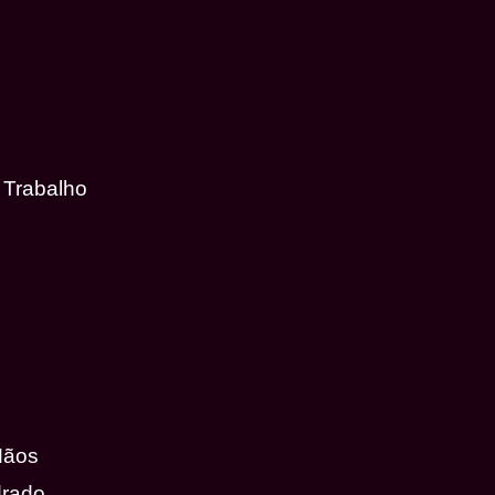
 Trabalho
Mãos
drado