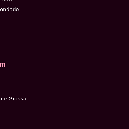
dondado
em
a e Grossa