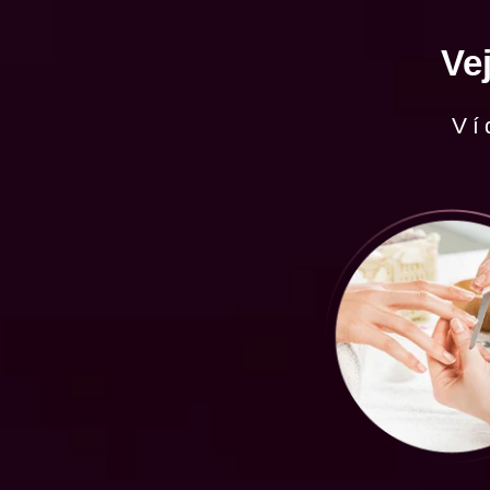
Ve
Ví