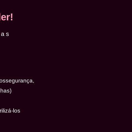
er!
das
iossegurança,
nhas)
ilizá-los