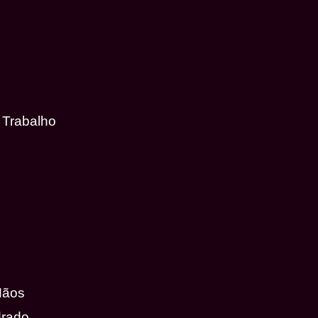
 Trabalho
Mãos
drado