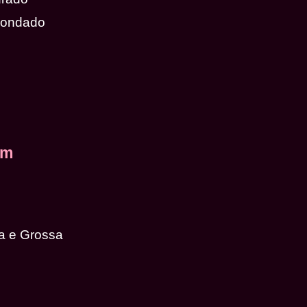
dondado
em
a e Grossa