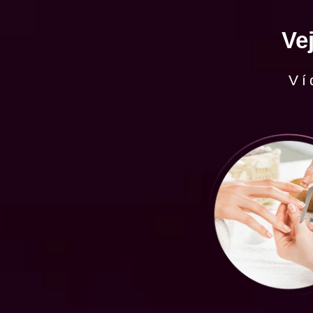
Ve
Ví