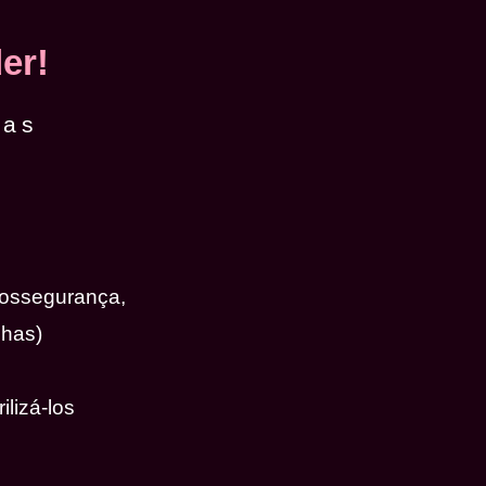
er!
das
iossegurança,
nhas)
ilizá-los