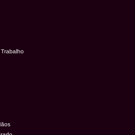
 Trabalho
Mãos
drado