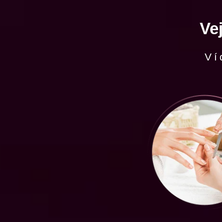
Ve
Ví