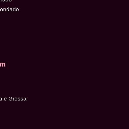
dondado
em
a e Grossa