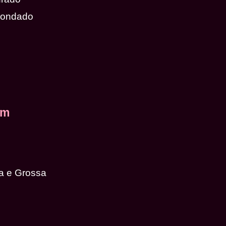
dondado
em
a e Grossa