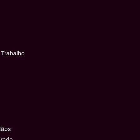
 Trabalho
Mãos
drado