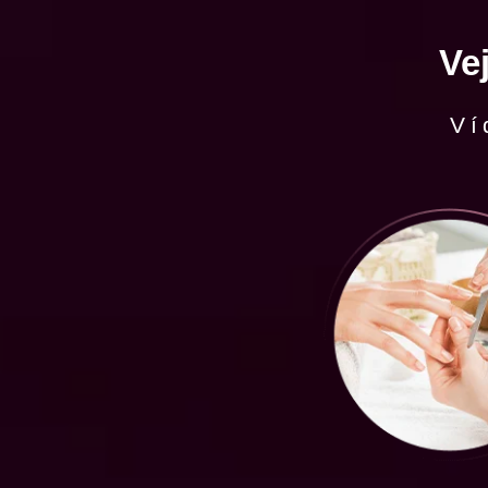
Ve
Ví