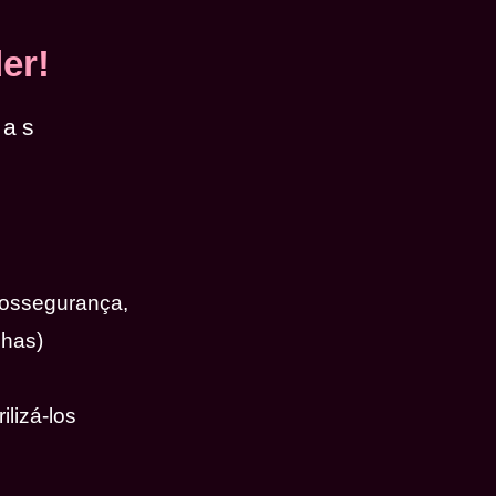
er!
das
iossegurança,
nhas)
ilizá-los