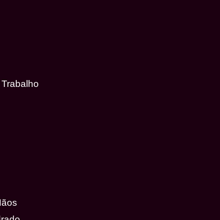
 Trabalho
Mãos
drado