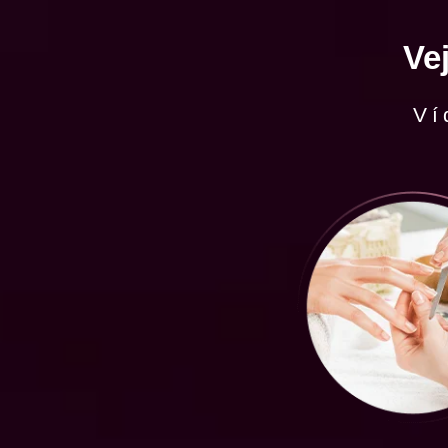
Ve
Ví