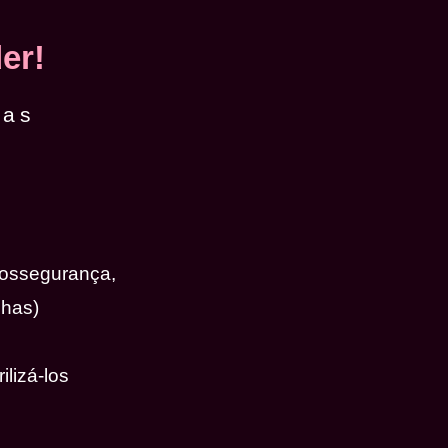
er!
das
iossegurança,
nhas)
ilizá-los