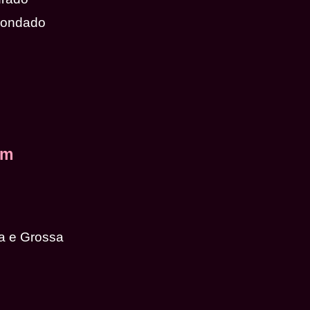
dondado
em
a e Grossa