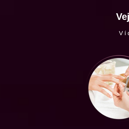
Ve
Ví