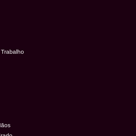
 Trabalho
Mãos
drado