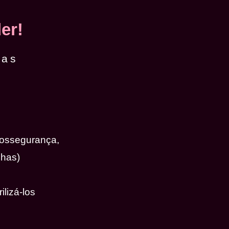
er!
das
iossegurança,
nhas)
ilizá-los