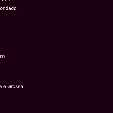
dondado
em
a e Grossa