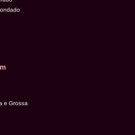
dondado
em
a e Grossa