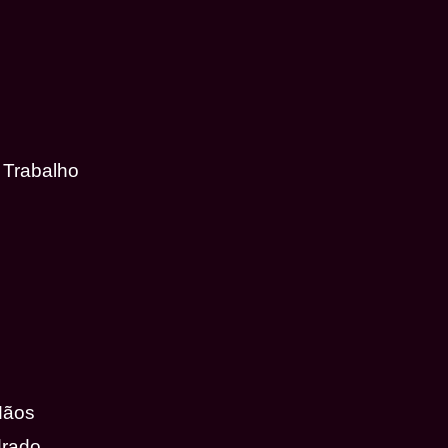
 Trabalho
Mãos
drado