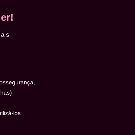
er!
das
iossegurança,
nhas)
ilizá-los