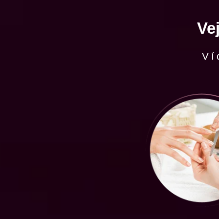
Ve
Ví