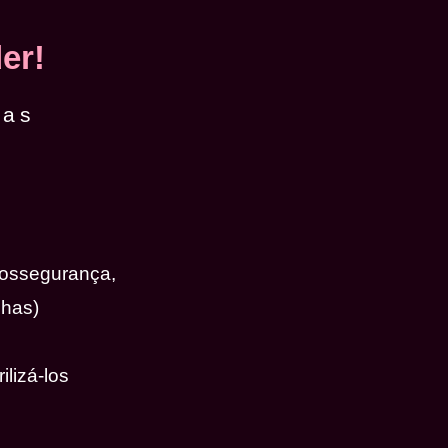
er!
das
iossegurança,
nhas)
ilizá-los