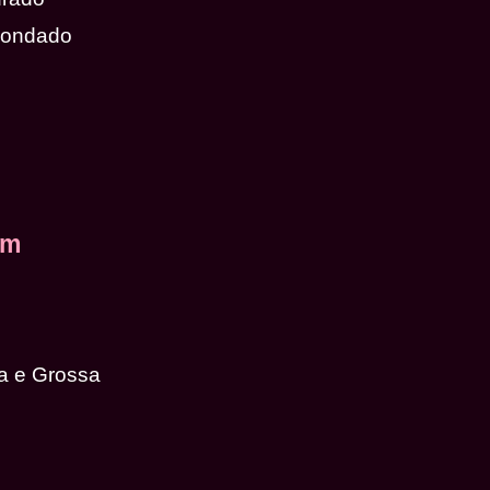
dondado
em
a e Grossa