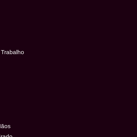
 Trabalho
Mãos
drado