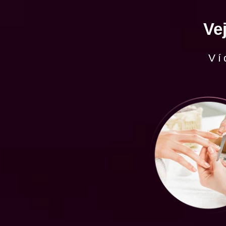
Ve
Ví