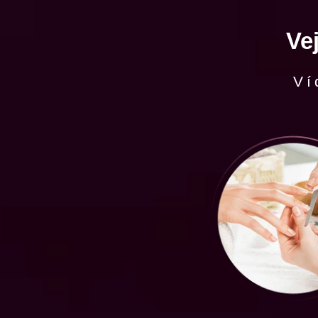
Ve
Ví