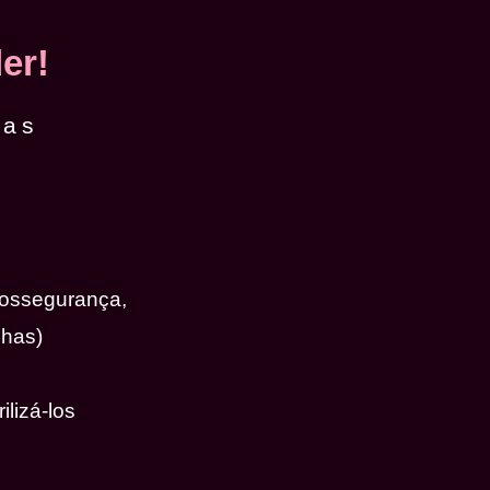
er!
das
iossegurança,
nhas)
ilizá-los