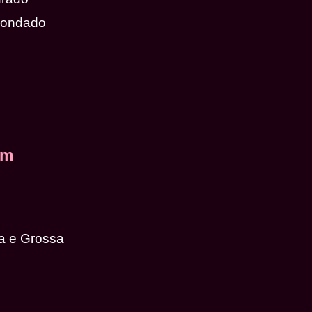
dondado
em
a e Grossa