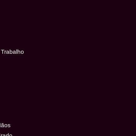
 Trabalho
Mãos
drado