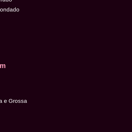
dondado
em
a e Grossa