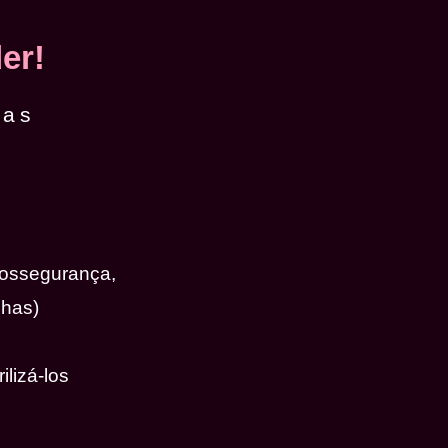
er!
das
iossegurança,
nhas)
ilizá-los