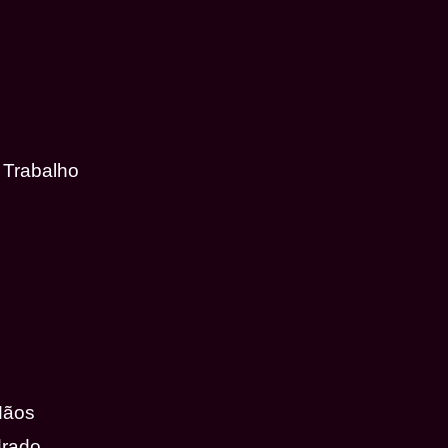
 Trabalho
Mãos
drado