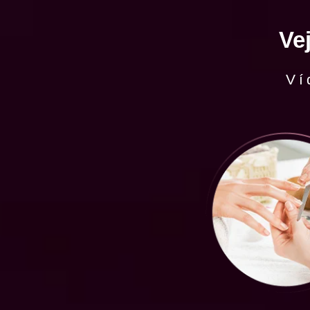
Ve
Ví