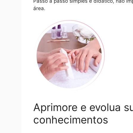
Passo a passo simples e didático, não im
área.
Aprimore e evolua s
conhecimentos