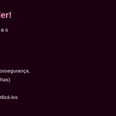
er!
das
iossegurança,
nhas)
ilizá-los