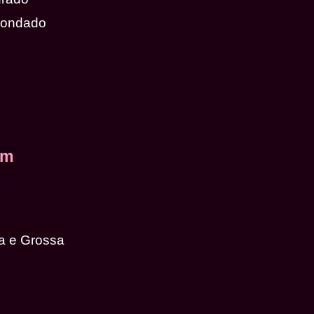
dondado
em
a e Grossa