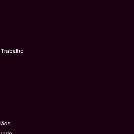
 Trabalho
Mãos
drado