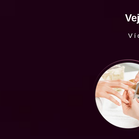
Ve
Ví