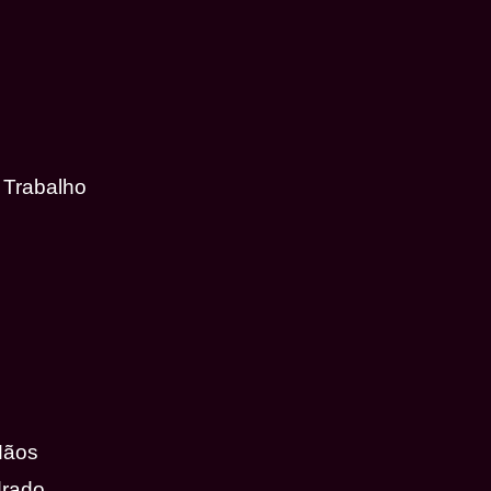
 Trabalho
Mãos
drado