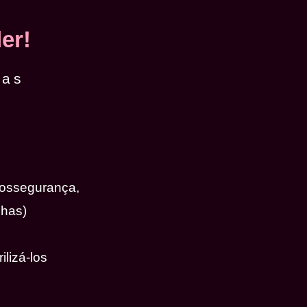
er!
das
iossegurança,
nhas)
ilizá-los