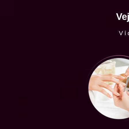
Ve
Ví