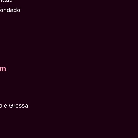
dondado
em
a e Grossa