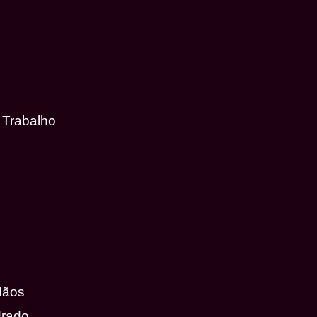
 Trabalho
Mãos
drado