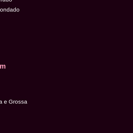
dondado
em
a e Grossa