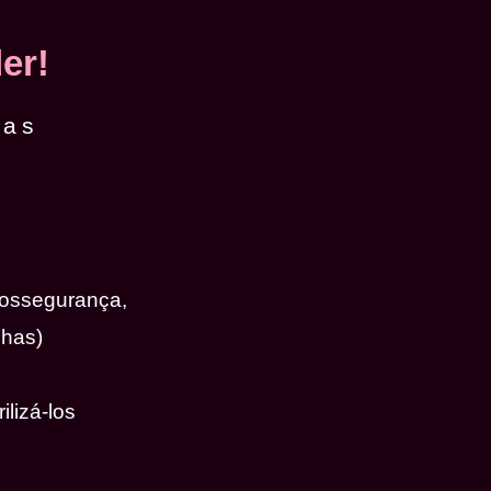
er!
das
iossegurança,
nhas)
ilizá-los