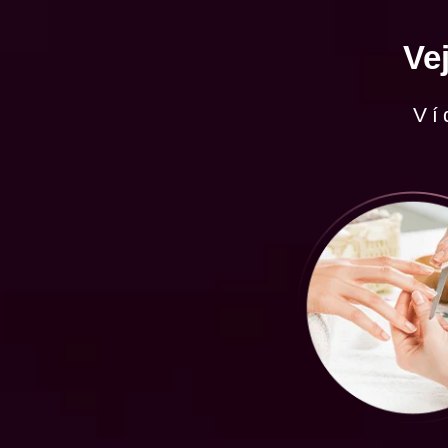
Ve
Ví