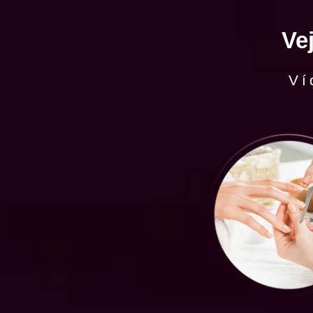
Ve
Ví