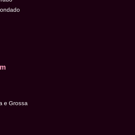
dondado
em
a e Grossa