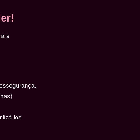
er!
das
iossegurança,
nhas)
ilizá-los