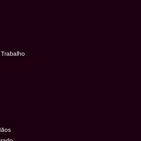
 Trabalho
Mãos
drado