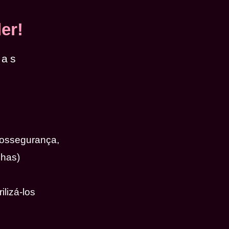
er!
das
iossegurança,
nhas)
ilizá-los