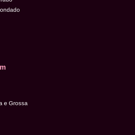
dondado
em
a e Grossa