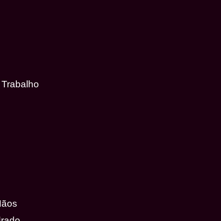
 Trabalho
Mãos
drado