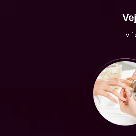
Ve
Ví