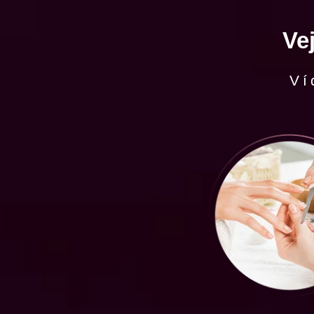
Ve
Ví