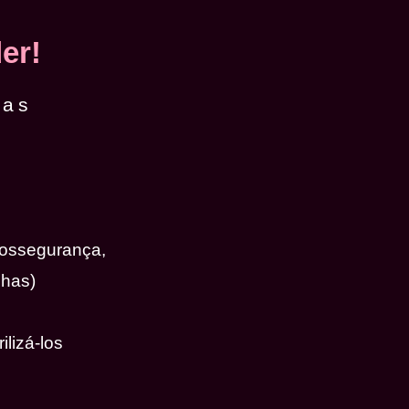
er!
das
iossegurança,
nhas)
ilizá-los