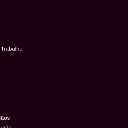
 Trabalho
Mãos
drado