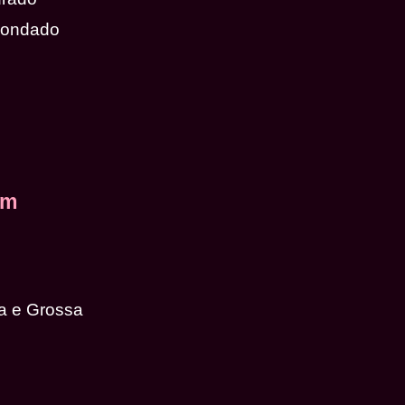
dondado
em
a e Grossa