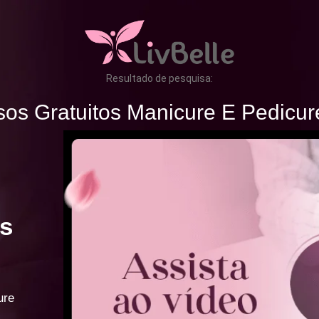
Resultado de pesquisa:
sos Gratuitos Manicure E Pedicur
s
ure