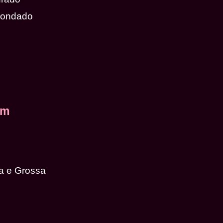
dondado
em
a e Grossa