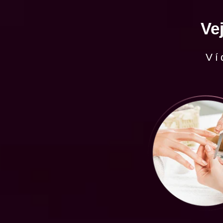
Ve
Ví