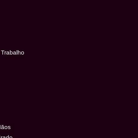
 Trabalho
Mãos
drado