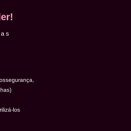
er!
das
iossegurança,
nhas)
ilizá-los