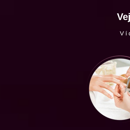
Ve
Ví