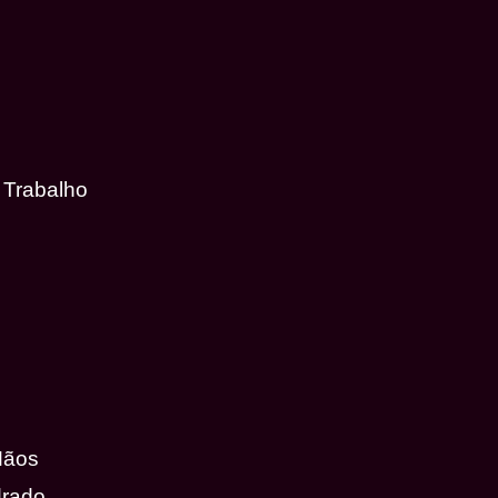
 Trabalho
Mãos
drado