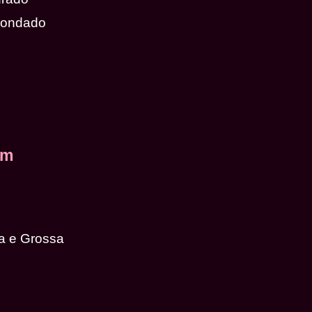
dondado
em
a e Grossa