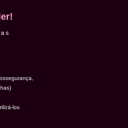
er!
das
iossegurança,
nhas)
ilizá-los