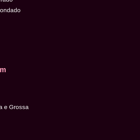
dondado
em
a e Grossa