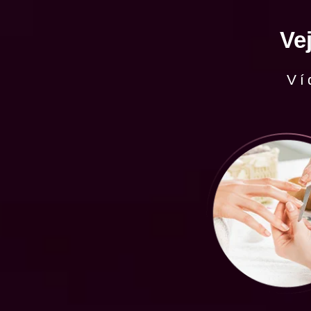
Ve
Ví