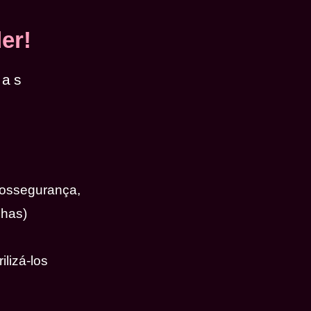
er!
das
iossegurança,
nhas)
ilizá-los