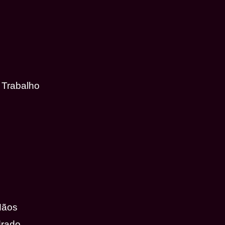
 Trabalho
Mãos
drado