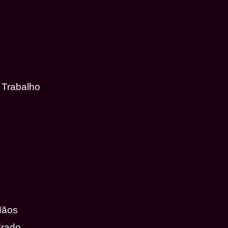
 Trabalho
Mãos
drado