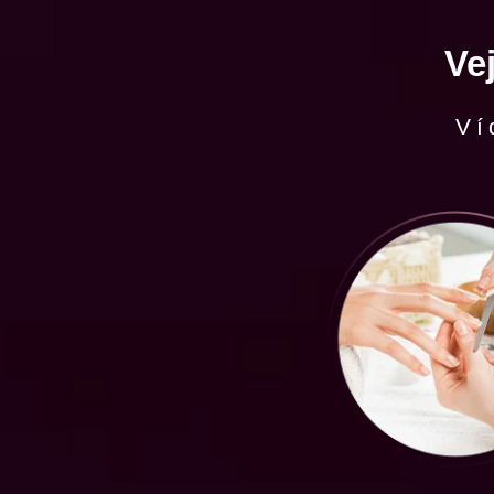
Ve
Ví