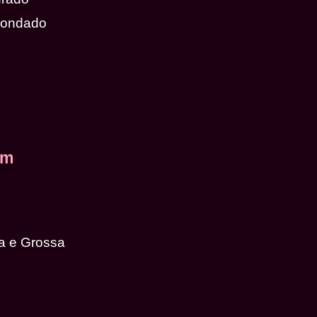
dondado
em
a e Grossa