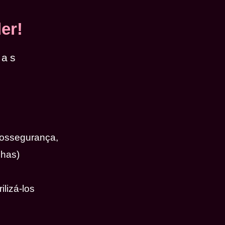
er!
das
iossegurança,
nhas)
ilizá-los