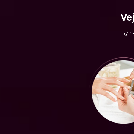
Ve
Ví