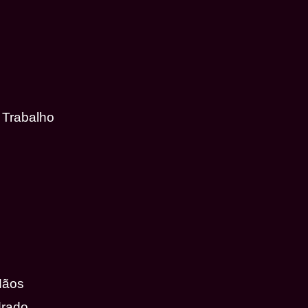
 Trabalho
Mãos
drado