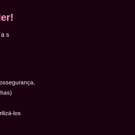
er!
das
iossegurança,
nhas)
ilizá-los