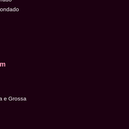
dondado
em
a e Grossa