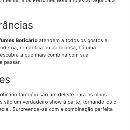
o melhor, e os Perfumes Boticário estão aqui para
râncias
fumes Boticário
atendem a todos os gostos e
 moderna, romântica ou audaciosa, há uma
 Descubra a que mais combina com sua
e passar.
es
oticário também são um deleite para os olhos.
s são um verdadeiro show à parte, tornando-os o
pecial. Surpreenda-se com a combinação perfeita