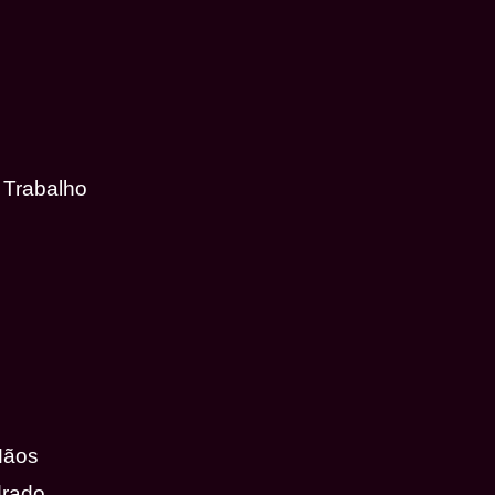
 Trabalho
Mãos
drado