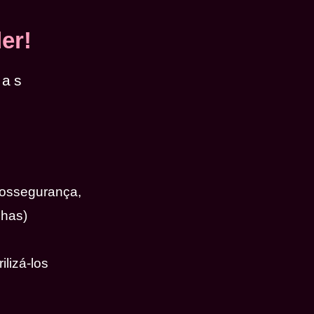
er!
das
iossegurança,
nhas)
ilizá-los