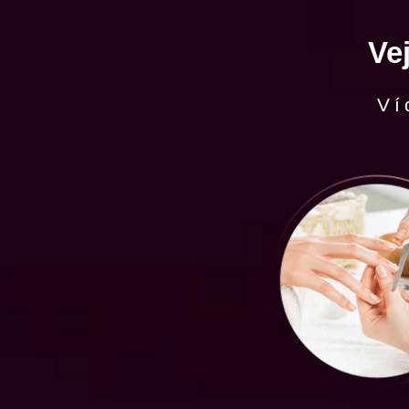
Ve
Ví