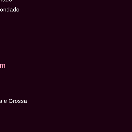
dondado
em
a e Grossa