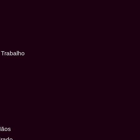
 Trabalho
Mãos
drado