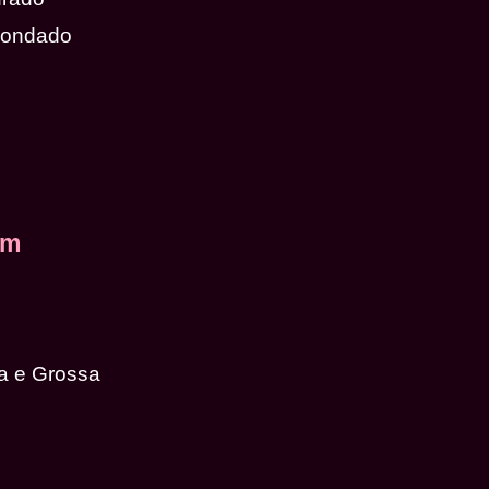
dondado
em
a e Grossa