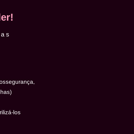
er!
das
iossegurança,
nhas)
ilizá-los