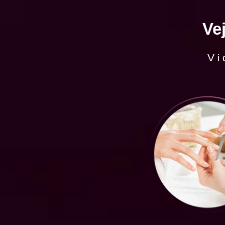
Ve
Ví