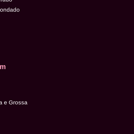
dondado
em
a e Grossa