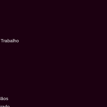
 Trabalho
Mãos
drado