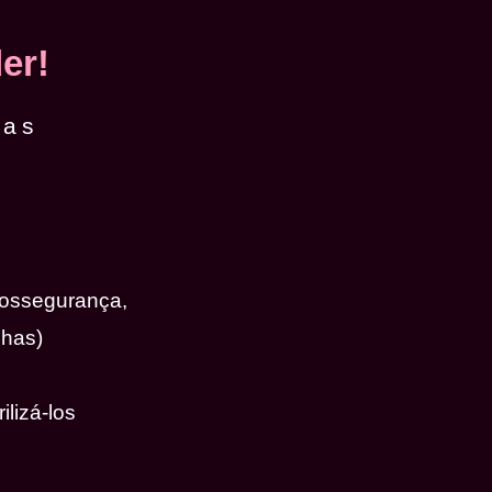
er!
das
iossegurança,
nhas)
ilizá-los