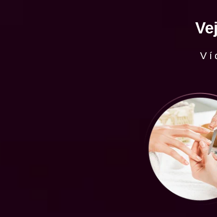
Ve
Ví